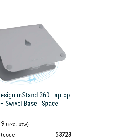
Design mStand 360 Laptop
+ Swivel Base - Space
99
(Excl. btw)
ctcode
53723