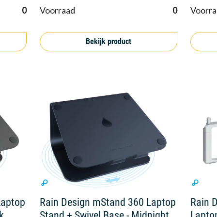
0
Voorraad
0
Voorra
Bekijk product
Laptop
Rain Design mStand 360 Laptop
Rain 
k
Stand + Swivel Base - Midnight
Laptop