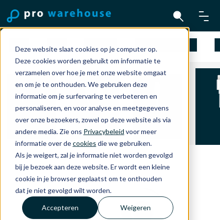
Mac
iPad
iPhone
Apple Watch
A
Deze website slaat cookies op je computer op.
Deze cookies worden gebruikt om informatie te
verzamelen over hoe je met onze website omgaat
en om je te onthouden. We gebruiken deze
informatie om je surfervaring te verbeteren en
personaliseren, en voor analyse en meetgegevens
Ligh
Headphones
Kabels en
USB-C kabels
over onze bezoekers, zowel op deze website als via
kabe
and TV
Adapters
en adapters
andere media. Zie ons
Privacybeleid
voor meer
adap
informatie over de
cookies
die we gebruiken.
Als je weigert, zal je informatie niet worden gevolgd
bij je bezoek aan deze website. Er wordt een kleine
cookie in je browser geplaatst om te onthouden
dat je niet gevolgd wilt worden.
Accepteren
Weigeren