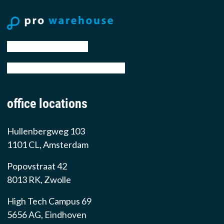
tel: +31 88 776 70 00
email: sales@prowarehouse.nl
office locations
Hullenbergweg 103
1101 CL, Amsterdam
Popovstraat 42
8013 RK, Zwolle
High Tech Campus 69
5656 AG, Eindhoven