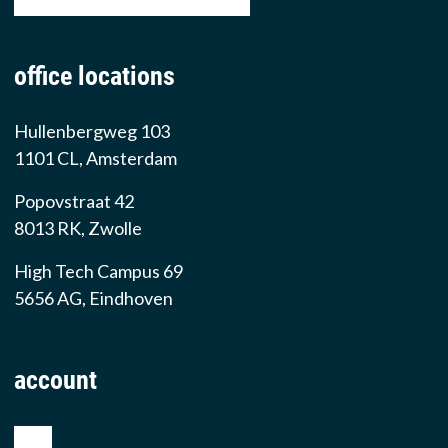
email: sales@prowarehouse.nl
office locations
Hullenbergweg 103
1101 CL, Amsterdam
Popovstraat 42
8013 RK, Zwolle
High Tech Campus 69
5656 AG, Eindhoven
account
shop