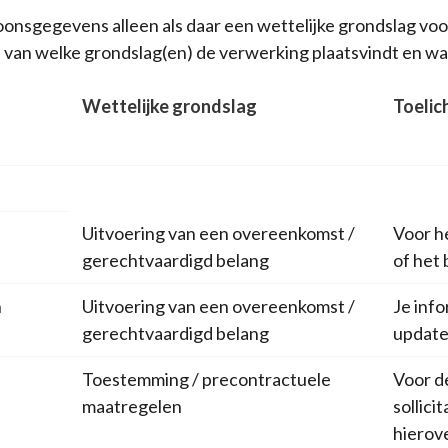
sgegevens alleen als daar een wettelijke grondslag voor 
is van welke grondslag(en) de verwerking plaatsvindt en wa
Wettelijke grondslag
Toelic
Uitvoering van een overeenkomst /
Voor h
gerechtvaardigd belang
of het
n
Uitvoering van een overeenkomst /
Je inf
gerechtvaardigd belang
update
Toestemming / precontractuele
Voor d
maatregelen
sollic
hierov