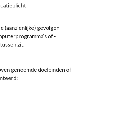
icatieplicht
 (aanzienlijke) gevolgen
mputerprogramma's of -
ussen zit.
boven genoemde doeleinden of
anteerd: