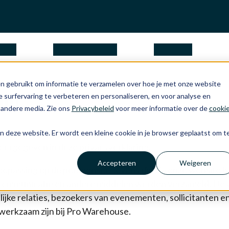
ngen
waarom Apple
over ons
n gebruikt om informatie te verzamelen over hoe je met onze website
ing
 surfervaring te verbeteren en personaliseren, en voor analyse en
 andere media. Zie ons
Privacybeleid
voor meer informatie over de
cooki
Hullenbergweg 103, 1101 CL Amsterdam, is de verantwoor
aan deze website. Er wordt een kleine cookie in je browser geplaatst om t
ergegeven in deze privacyverklaring.
Accepteren
Weigeren
toepassing op de persoonsgegevens die via onze website
h
lcommunicatie en andere middelen worden verzameld. De v
elijke relaties, bezoekers van evenementen, sollicitanten 
werkzaam zijn bij Pro Warehouse.