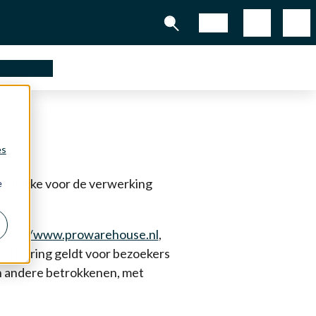
Shop
partners
es
delijke voor de verwerking
e
ttps://www.prowarehouse.nl
,
erklaring geldt voor bezoekers
en andere betrokkenen, met