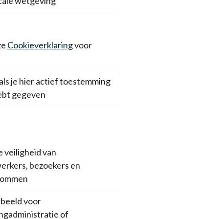
scale wetgeving
ze
Cookieverklaring
voor
als je hier actief toestemming
ebt gegeven
 veiligheid van
rkers, bezoekers en
dommen
rbeeld voor
ngadministratie of