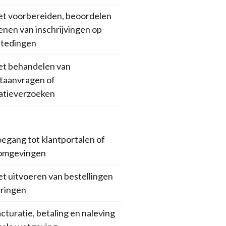
et voorbereiden, beoordelen
enen van inschrijvingen op
tedingen
et behandelen van
taanvragen of
atieverzoeken
oegang tot klantportalen of
omgevingen
et uitvoeren van bestellingen
eringen
cturatie, betaling en naleving