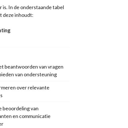
is. In de onderstaande tabel
t deze inhoudt:
hting
et beantwoorden van vragen
 bieden van ondersteuning
ormeren over relevante
s
e beoordeling van
itanten en communicatie
er