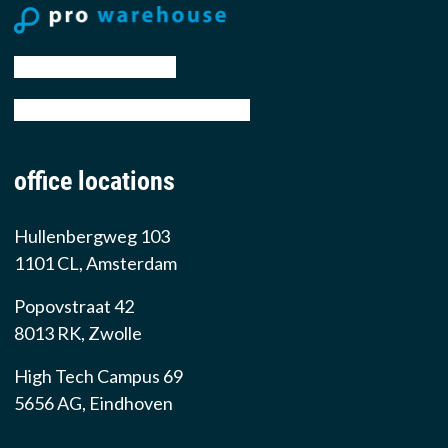
tel: +31 88 776 70 00
email: sales@prowarehouse.nl
office locations
Hullenbergweg 103
1101 CL, Amsterdam
Popovstraat 42
8013 RK, Zwolle
High Tech Campus 69
5656 AG, Eindhoven