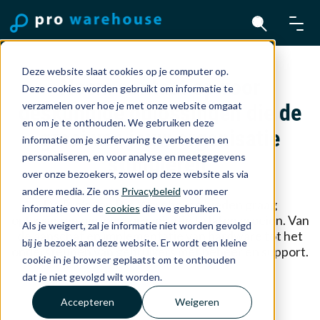
Deze website slaat cookies op je computer op.
Neem contact op voor
Deze cookies worden gebruikt om informatie te
verzamelen over hoe je met onze website omgaat
deskundige oplossingen die de
en om je te onthouden. We gebruiken deze
groei van jouw organisatie
informatie om je surfervaring te verbeteren en
personaliseren, en voor analyse en meetgegevens
stimuleren.
over onze bezoekers, zowel op deze website als via
andere media. Zie ons
Privacybeleid
voor meer
De Pro’s van Pro Warehouse bieden graag
informatie over de
cookies
die we gebruiken.
oplossingen om jouw organisatie te laten groeien. Van
Als je weigert, zal je informatie niet worden gevolgd
de aanschaf en implementatie van hardware tot het
bij je bezoek aan deze website. Er wordt een kleine
ondersteunen van gebruikers met beheer en support.
cookie in je browser geplaatst om te onthouden
dat je niet gevolgd wilt worden.
Accepteren
Weigeren