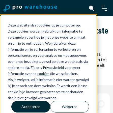
Deze website slaat cookies op je computer op.
Blijf op de hoogte van de laatste
Deze cookies worden gebruikt om informatie te
verzamelen over hoe je met onze website omgaat
ontwikkelingen.
en om je te onthouden. We gebruiken deze
informatie om je surfervaring te verbeteren en
Blijf op de hoogte van onze nieuwste updates,
personaliseren, en voor analyse en meetgegevens
innovaties en mijlpalen. Van productlanceringen tot
over onze bezoekers, zowel op deze website als via
samenwerkingen — hier vind je alles wat er speelt
andere media. Zie ons
Privacybeleid
voor meer
binnen Pro Warehouse.
informatie over de
cookies
die we gebruiken.
Als je weigert, zal je informatie niet worden gevolgd
bij je bezoek aan deze website. Er wordt een kleine
cookie in je browser geplaatst om te onthouden
dat je niet gevolgd wilt worden.
Accepteren
Weigeren