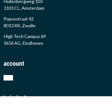
Hullenbergweg 103
1101 CL, Amsterdam
Popovstraat 42
8013 RK, Zwolle
High Tech Campus 69
5656 AG, Eindhoven
account
shop
helpdesk