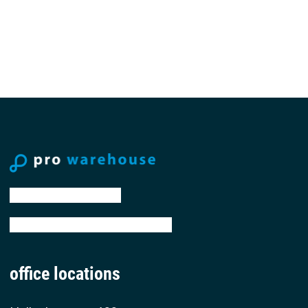
tel: +31 88 776 70 00
email: sales@prowarehouse.nl
office locations