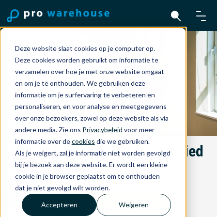
Deze website slaat cookies op je computer op.
Deze cookies worden gebruikt om informatie te
verzamelen over hoe je met onze website omgaat
en om je te onthouden. We gebruiken deze
informatie om je surfervaring te verbeteren en
personaliseren, en voor analyse en meetgegevens
over onze bezoekers, zowel op deze website als via
andere media. Zie ons
Privacybeleid
voor meer
informatie over de
cookies
die we gebruiken.
Bewezen controle op het gebied
Als je weigert, zal je informatie niet worden gevolgd
van security en compliance.
bij je bezoek aan deze website. Er wordt een kleine
cookie in je browser geplaatst om te onthouden
dat je niet gevolgd wilt worden.
Grip op compliance
Klant worden?
Accepteren
Weigeren