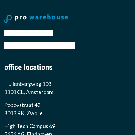
tel: +31 88 776 70 00
email: sales@prowarehouse.nl
office locations
Hullenbergweg 103
1101 CL, Amsterdam
Popovstraat 42
8013 RK, Zwolle
High Tech Campus 69
5656 AG, Eindhoven