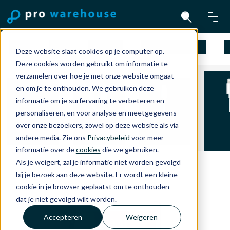
Mac
iPad
iPhone
Apple Watch
A
Deze website slaat cookies op je computer op.
Deze cookies worden gebruikt om informatie te
verzamelen over hoe je met onze website omgaat
en om je te onthouden. We gebruiken deze
informatie om je surfervaring te verbeteren en
personaliseren, en voor analyse en meetgegevens
Ligh
Headphones
Kabels en
USB-C kabels
over onze bezoekers, zowel op deze website als via
kabe
and TV
Adapters
en adapters
andere media. Zie ons
Privacybeleid
voor meer
adap
informatie over de
cookies
die we gebruiken.
Als je weigert, zal je informatie niet worden gevolgd
bij je bezoek aan deze website. Er wordt een kleine
cookie in je browser geplaatst om te onthouden
dat je niet gevolgd wilt worden.
Accepteren
Weigeren