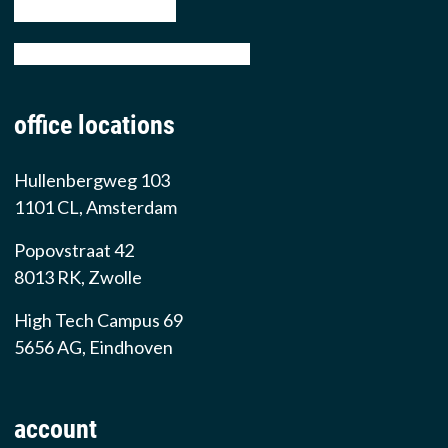
tel: +31 88 776 70 00
email: sales@prowarehouse.nl
office locations
Hullenbergweg 103
1101 CL, Amsterdam
Popovstraat 42
8013 RK, Zwolle
High Tech Campus 69
5656 AG, Eindhoven
account