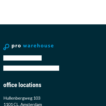
tel: +31 88 776 70 00
email: sales@prowarehouse.nl
office locations
Hullenbergweg 103
1101 CL, Amsterdam