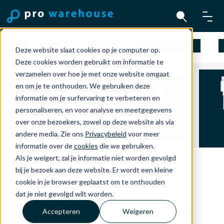
Mac
iPad
iPhone
Apple Watch
A
Deze website slaat cookies op je computer op.
Deze cookies worden gebruikt om informatie te
verzamelen over hoe je met onze website omgaat
en om je te onthouden. We gebruiken deze
informatie om je surfervaring te verbeteren en
personaliseren, en voor analyse en meetgegevens
Ligh
Headphones
Kabels en
USB-C kabels
over onze bezoekers, zowel op deze website als via
kabe
and TV
Adapters
en adapters
andere media. Zie ons
Privacybeleid
voor meer
adap
informatie over de
cookies
die we gebruiken.
Als je weigert, zal je informatie niet worden gevolgd
bij je bezoek aan deze website. Er wordt een kleine
cookie in je browser geplaatst om te onthouden
dat je niet gevolgd wilt worden.
Accepteren
Weigeren