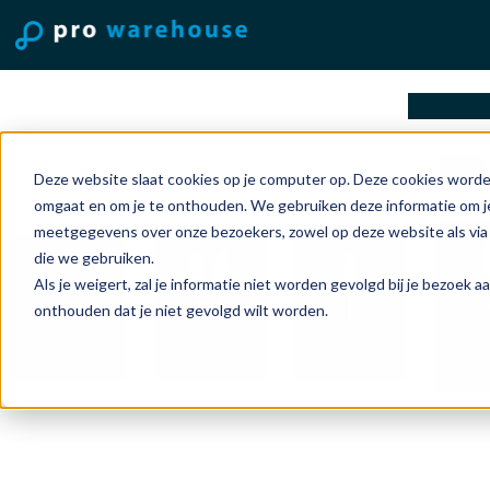
oplossi
Mac
Deze website slaat cookies op je computer op. Deze cookies worde
omgaat en om je te onthouden. We gebruiken deze informatie om je
meetgegevens over onze bezoekers, zowel op deze website als via
die we gebruiken.
Als je weigert, zal je informatie niet worden gevolgd bij je bezoek 
onthouden dat je niet gevolgd wilt worden.
Ligh
Headphones
Kabels en
USB-C kabels
kabe
and TV
Adapters
en adapters
adap