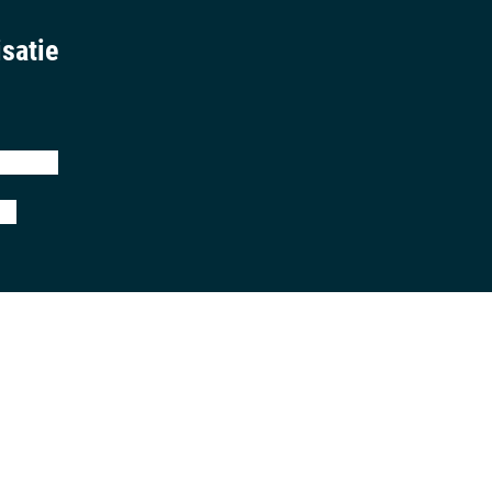
satie
eringen
ij
aring
algemene voorwaarden