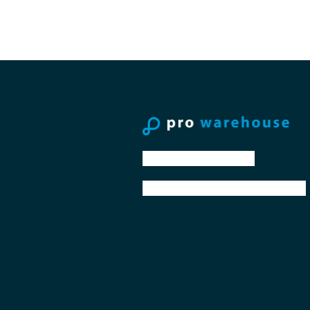
tel: +31 88 776 70 00
email: sales@prowarehouse.nl