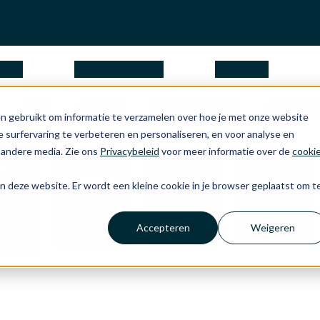
ngen
waarom Apple
over ons
iPad
iPhone
Apple Watch
Access
n gebruikt om informatie te verzamelen over hoe je met onze website
 surfervaring te verbeteren en personaliseren, en voor analyse en
 andere media. Zie ons
Privacybeleid
voor meer informatie over de
cooki
aan deze website. Er wordt een kleine cookie in je browser geplaatst om t
tning
Keyboard and
iPad-toetsen­
ls en
Apple Pencil
Accepteren
Weigeren
Mouse
borden
ters