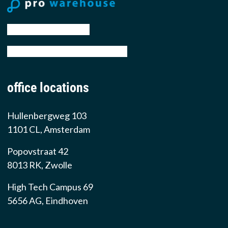
tel: +31 88 776 70 00
email: sales@prowarehouse.nl
office locations
Hullenbergweg 103
1101 CL, Amsterdam
Popovstraat 42
8013 RK, Zwolle
High Tech Campus 69
5656 AG, Eindhoven