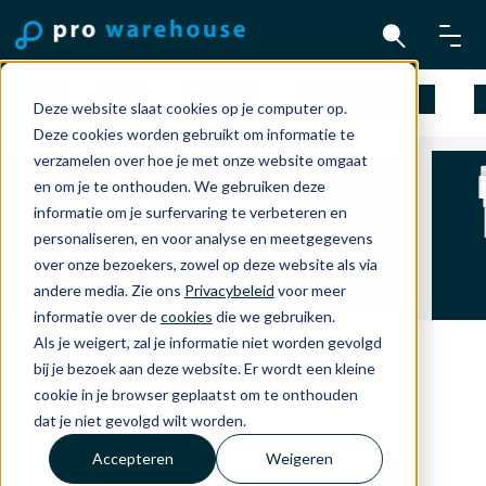
Mac
iPad
iPhone
Apple Watch
A
Deze website slaat cookies op je computer op.
Deze cookies worden gebruikt om informatie te
verzamelen over hoe je met onze website omgaat
en om je te onthouden. We gebruiken deze
informatie om je surfervaring te verbeteren en
personaliseren, en voor analyse en meetgegevens
Ligh
Headphones
Kabels en
USB-C kabels
over onze bezoekers, zowel op deze website als via
kabe
and TV
Adapters
en adapters
andere media. Zie ons
Privacybeleid
voor meer
adap
informatie over de
cookies
die we gebruiken.
Als je weigert, zal je informatie niet worden gevolgd
bij je bezoek aan deze website. Er wordt een kleine
cookie in je browser geplaatst om te onthouden
dat je niet gevolgd wilt worden.
Accepteren
Weigeren