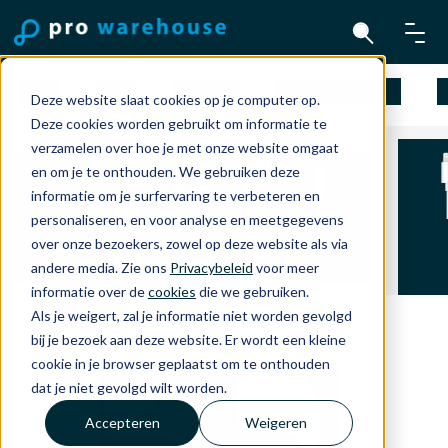
Mac
iPad
iPhone
Apple Watch
A
Deze website slaat cookies op je computer op.
Deze cookies worden gebruikt om informatie te
verzamelen over hoe je met onze website omgaat
en om je te onthouden. We gebruiken deze
informatie om je surfervaring te verbeteren en
personaliseren, en voor analyse en meetgegevens
Ligh
Headphones
Kabels en
USB-C kabels
over onze bezoekers, zowel op deze website als via
kabe
and TV
Adapters
en adapters
andere media. Zie ons
Privacybeleid
voor meer
adap
informatie over de
cookies
die we gebruiken.
Als je weigert, zal je informatie niet worden gevolgd
bij je bezoek aan deze website. Er wordt een kleine
cookie in je browser geplaatst om te onthouden
dat je niet gevolgd wilt worden.
Accepteren
Weigeren