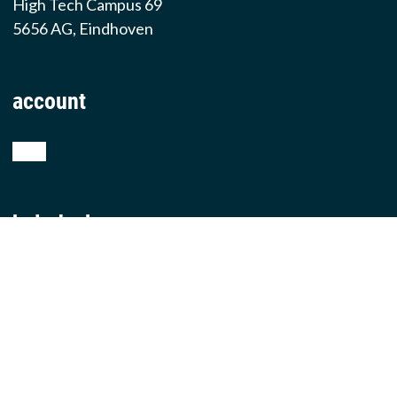
High Tech Campus 69
5656 AG, Eindhoven
account
shop
helpdesk
teamviewer
producten
iphone