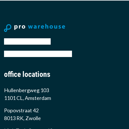
tel: +31 88 776 70 00
email: sales@prowarehouse.nl
office locations
Hullenbergweg 103
1101 CL, Amsterdam
Popovstraat 42
8013 RK, Zwolle