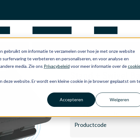
ngen
waarom Apple
over ons
top Stands
Rain Design mStand 360 Laptop Stand + Swi
n gebruikt om informatie te verzamelen over hoe je met onze website
 surfervaring te verbeteren en personaliseren, en voor analyse en
Rain Design mSt
 andere media. Zie ons
Privacybeleid
voor meer informatie over de
cooki
Stand + Swivel Ba
aan deze website. Er wordt een kleine cookie in je browser geplaatst om t
Accepteren
Weigeren
Voorraad
Geschatte levertijd
Productcode