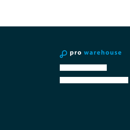
tel: +31 88 776 70 00
email: sales@prowarehouse.nl