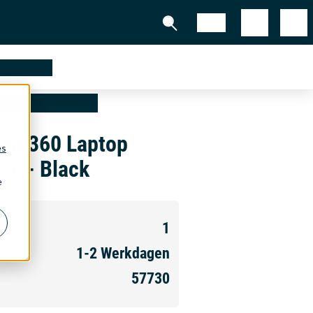
Shop
partners
vel Base - Black
and 360 Laptop
es
se - Black
e
1
1-2
Werkdagen
57730