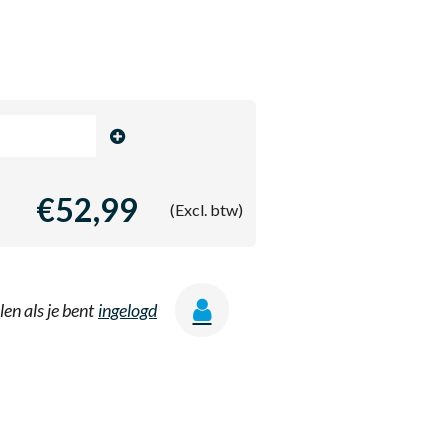
€52,99
(Excl. btw)
len als je bent
ingelogd