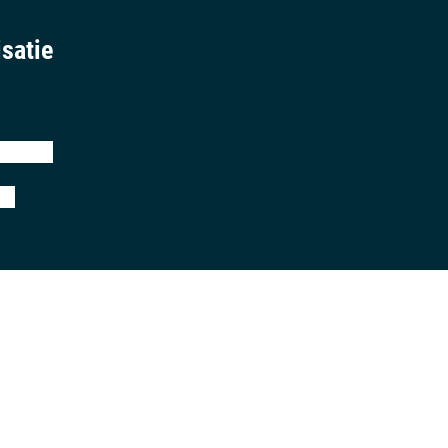
satie
eringen
ij
aring
algemene voorwaarden