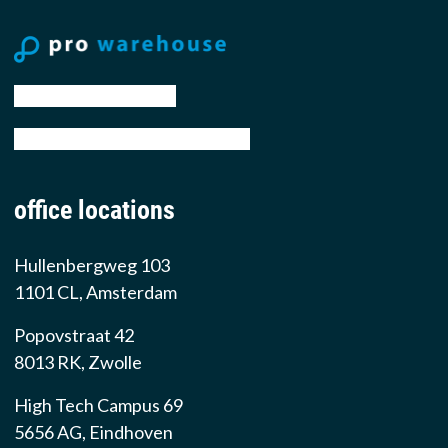
tel: +31 88 776 70 00
email: sales@prowarehouse.nl
office locations
Hullenbergweg 103
1101 CL, Amsterdam
Popovstraat 42
8013 RK, Zwolle
High Tech Campus 69
5656 AG, Eindhoven