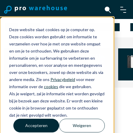
Mac
iPad
iPhone
Apple Watch
Deze website slaat cookies op je computer op.
Deze cookies worden gebruikt om informatie te
verzamelen over hoe je met onze website omgaat
en om je te onthouden. We gebruiken deze
informatie om je surfervaring te verbeteren en
personaliseren, en voor analyse en meetgegevens
over onze bezoekers, zowel op deze website als via
iPhone 15
iPhone 16
iPhone 16 Plus
iPhon
andere media. Zie ons
Privacybeleid
voor meer
informatie over de
cookies
die we gebruiken.
Als je weigert, zal je informatie niet worden gevolgd
bij je bezoek aan deze website. Er wordt een kleine
cookie in je browser geplaatst om te onthouden
dat je niet gevolgd wilt worden.
Accepteren
Weigeren