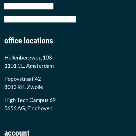
tel: +31 88 776 70 00
email: sales@prowarehouse.nl
office locations
Hullenbergweg 103
1101 CL, Amsterdam
Popovstraat 42
8013 RK, Zwolle
High Tech Campus 69
5656 AG, Eindhoven
account