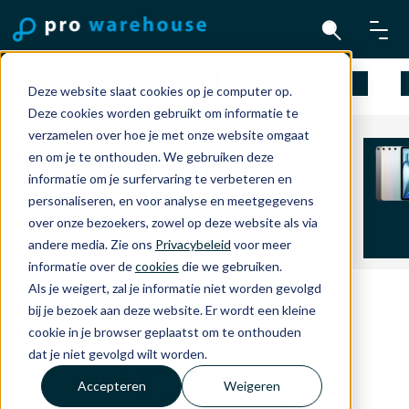
Mac
iPad
iPhone
Apple Watch
Deze website slaat cookies op je computer op.
Deze cookies worden gebruikt om informatie te
verzamelen over hoe je met onze website omgaat
en om je te onthouden. We gebruiken deze
informatie om je surfervaring te verbeteren en
personaliseren, en voor analyse en meetgegevens
iPad Air 11
iPad 
over onze bezoekers, zowel op deze website als via
iPad mini
iPad 11 inch
inch
in
andere media. Zie ons
Privacybeleid
voor meer
informatie over de
cookies
die we gebruiken.
Als je weigert, zal je informatie niet worden gevolgd
bij je bezoek aan deze website. Er wordt een kleine
cookie in je browser geplaatst om te onthouden
dat je niet gevolgd wilt worden.
Accepteren
Weigeren