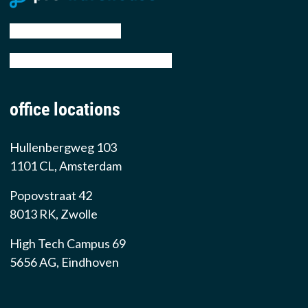
tel: +31 88 776 70 00
email: sales@prowarehouse.nl
office locations
Hullenbergweg 103
1101 CL, Amsterdam
Popovstraat 42
8013 RK, Zwolle
High Tech Campus 69
5656 AG, Eindhoven