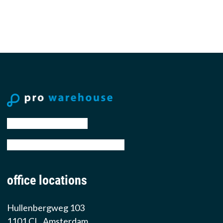
tel: +31 88 776 70 00
email: sales@prowarehouse.nl
office locations
Hullenbergweg 103
1101 CL, Amsterdam