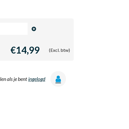
€14,99
(Excl. btw)
len als je bent
ingelogd