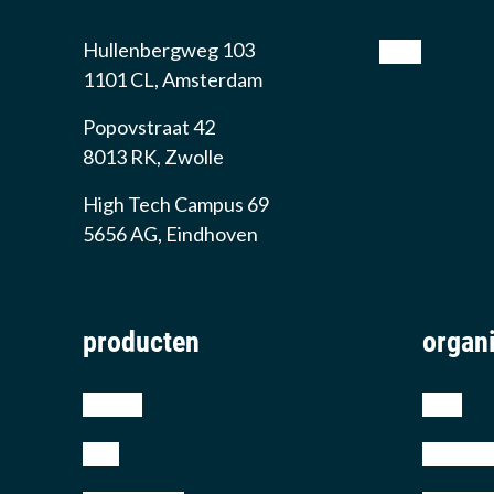
Hullenbergweg 103
shop
1101 CL, Amsterdam
Popovstraat 42
8013 RK, Zwolle
High Tech Campus 69
5656 AG, Eindhoven
producten
organi
iphone
over
ipad
certific