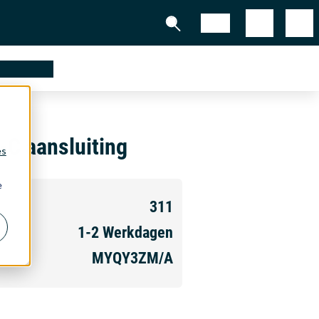
Shop
partners
C aansluiting
es
e
311
1-2
Werkdagen
MYQY3ZM/A