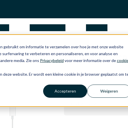
ngen
waarom Apple
over ons
rig
EarPods met USB-C aansluiting
n gebruikt om informatie te verzamelen over hoe je met onze website
 surfervaring te verbeteren en personaliseren, en voor analyse en
EarPods met USB-
 andere media. Zie ons
Privacybeleid
voor meer informatie over de
cooki
aan deze website. Er wordt een kleine cookie in je browser geplaatst om t
Voorraad
Accepteren
Weigeren
Geschatte levertijd
Productcode