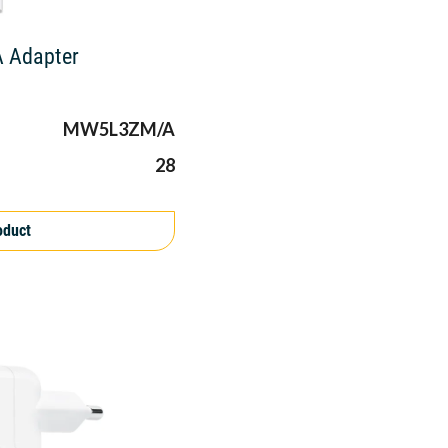
A Adapter
MW5L3ZM/A
28
oduct