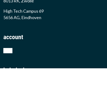
8013 RK, Zwolle
High Tech Campus 69
5656 AG, Eindhoven
account
shop
helpdesk
teamviewer
producten