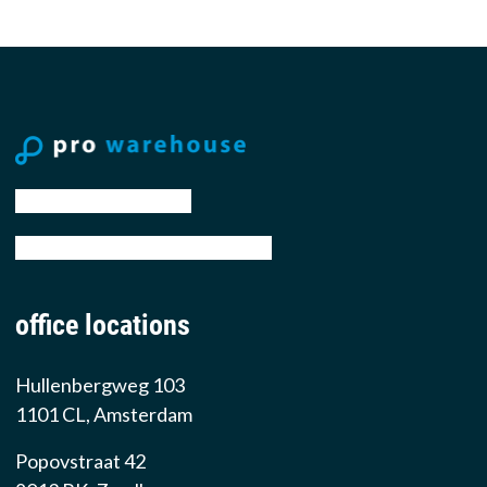
tel: +31 88 776 70 00
email: sales@prowarehouse.nl
office locations
Hullenbergweg 103
1101 CL, Amsterdam
Popovstraat 42