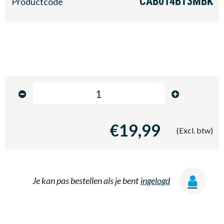
CAB014BT3MBK
Productcode
€19,99
(Excl. btw)
Je kan pas bestellen als je bent
ingelogd