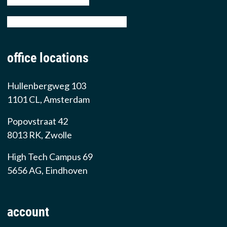
tel: +31 88 776 70 00
email: sales@prowarehouse.nl
office locations
Hullenbergweg 103
1101 CL, Amsterdam
Popovstraat 42
8013 RK, Zwolle
High Tech Campus 69
5656 AG, Eindhoven
account