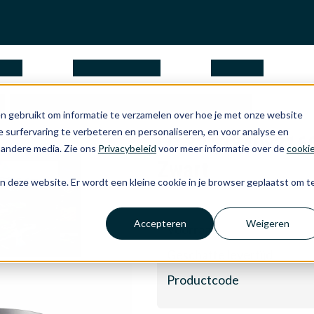
ngen
waarom Apple
over ons
LG 32" 3840x2160 4K IPS-monitor Zwart
n gebruikt om informatie te verzamelen over hoe je met onze website
 surfervaring te verbeteren en personaliseren, en voor analyse en
LG 32" 3840x216
 andere media. Zie ons
Privacybeleid
voor meer informatie over de
cooki
Zwart
aan deze website. Er wordt een kleine cookie in je browser geplaatst om t
Accepteren
Weigeren
Voorraad
Geschatte levertijd
Productcode