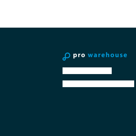
tel: +31 88 776 70 00
email: sales@prowarehouse.nl