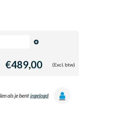
€489,00
(Excl. btw)
len als je bent
ingelogd