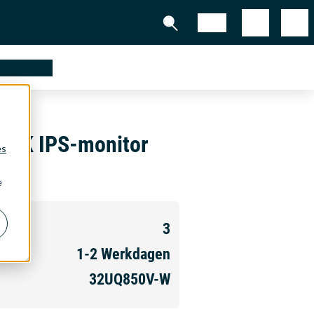
Shop
partners
0 4K IPS-monitor
es
e
3
1-2
Werkdagen
32UQ850V-W