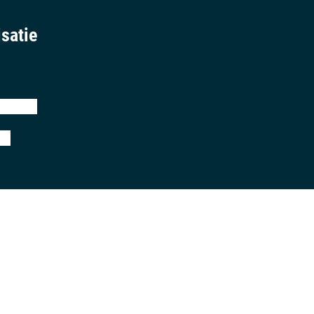
satie
eringen
ij
aring
algemene voorwaarden