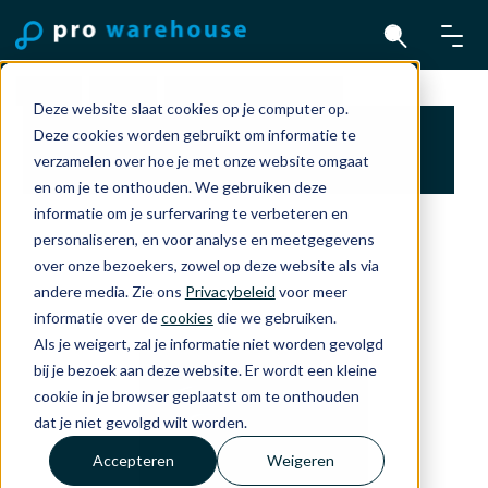
Home
Mac
MacBook Pro 16"
Deze website slaat cookies op je computer op.
16-inch MacBook Pro: Apple M5 Pro chip with
Deze cookies worden gebruikt om informatie te
18-core CPU and 20-core GPU, 24GB, 1TB SSD
verzamelen over hoe je met onze website omgaat
- Silver
en om je te onthouden. We gebruiken deze
informatie om je surfervaring te verbeteren en
personaliseren, en voor analyse en meetgegevens
over onze bezoekers, zowel op deze website als via
andere media. Zie ons
Privacybeleid
voor meer
informatie over de
cookies
die we gebruiken.
Als je weigert, zal je informatie niet worden gevolgd
bij je bezoek aan deze website. Er wordt een kleine
cookie in je browser geplaatst om te onthouden
dat je niet gevolgd wilt worden.
Accepteren
Weigeren