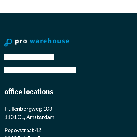
tel: +31 88 776 70 00
email: sales@prowarehouse.nl
office locations
Hullenbergweg 103
1101 CL, Amsterdam
Popovstraat 42