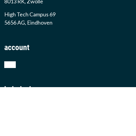
8013 RK, Zwolle
High Tech Campus 69
5656 AG, Eindhoven
account
shop
helpdesk
teamviewer
producten