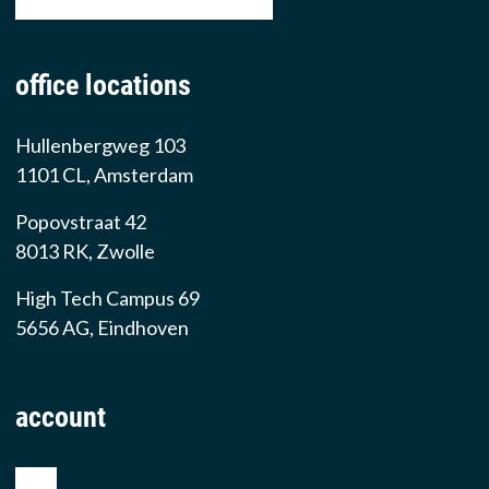
email: sales@prowarehouse.nl
office locations
Hullenbergweg 103
1101 CL, Amsterdam
Popovstraat 42
8013 RK, Zwolle
High Tech Campus 69
5656 AG, Eindhoven
account
shop