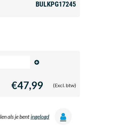
BULKPG17245
€47,99
(Excl. btw)
len als je bent
ingelogd