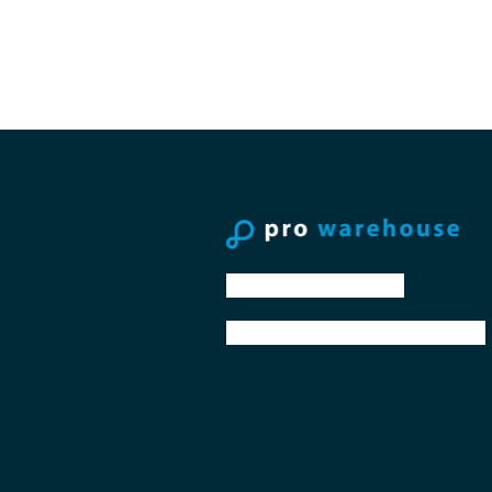
tel: +31 88 776 70 00
email: sales@prowarehouse.nl