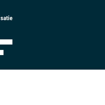
satie
eringen
ij