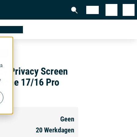
Shop
partners
lk
es
y Privacy Screen
Phone 17/16 Pro
e
lk
Geen
20
Werkdagen