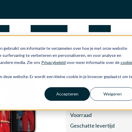
ngen
waarom Apple
over ons
zerGlass
n gebruikt om informatie te verzamelen over hoe je met onze website
creen Protector Voor iPhone 17/16 Pro Ultra-Wide Fit Bu
 surfervaring te verbeteren en personaliseren, en voor analyse en
 andere media. Zie ons
Privacybeleid
voor meer informatie over de
cooki
PanzerGlass 4-Wa
Protector Voor i
aan deze website. Er wordt een kleine cookie in je browser geplaatst om t
Ultra-Wide Fit Bu
Accepteren
Weigeren
Voorraad
Geschatte levertijd