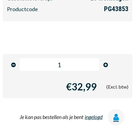
PG43853
Productcode
€32,99
(Excl. btw)
Je kan pas bestellen als je bent
ingelogd