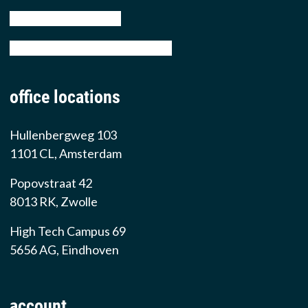
tel: +31 88 776 70 00
email: sales@prowarehouse.nl
office locations
Hullenbergweg 103
1101 CL, Amsterdam
Popovstraat 42
8013 RK, Zwolle
High Tech Campus 69
5656 AG, Eindhoven
account