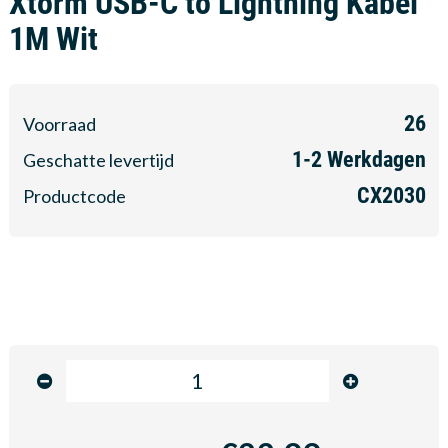
Xtorm USB-C to Lightning Kabel
1M Wit
26
Voorraad
1-2
Werkdagen
Geschatte levertijd
CX2030
Productcode