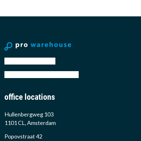
tel: +31 88 776 70 00
email: sales@prowarehouse.nl
office locations
Hullenbergweg 103
1101 CL, Amsterdam
Popovstraat 42