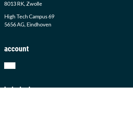
8013 RK, Zwolle
High Tech Campus 69
5656 AG, Eindhoven
account
shop
helpdesk
teamviewer
producten