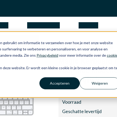
ngen
waarom Apple
over ons
board and Mouse
n gebruikt om informatie te verzamelen over hoe je met onze website
 US voor Mac modellen met Apple silicon - US English
 surfervaring te verbeteren en personaliseren, en voor analyse en
 andere media. Zie ons
Privacybeleid
voor meer informatie over de
cooki
Magic Keyboard 
voor Mac modelle
aan deze website. Er wordt een kleine cookie in je browser geplaatst om t
- US English
Accepteren
Weigeren
Voorraad
Geschatte levertijd