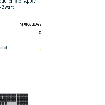
dellen met Apple
 - Zwart
MXK83D/A
0
oduct