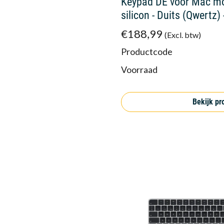
Keypad DE voor Mac mo
silicon - Duits (Qwertz)
€188,99
(Excl. btw)
Productcode
Voorraad
Bekijk pr