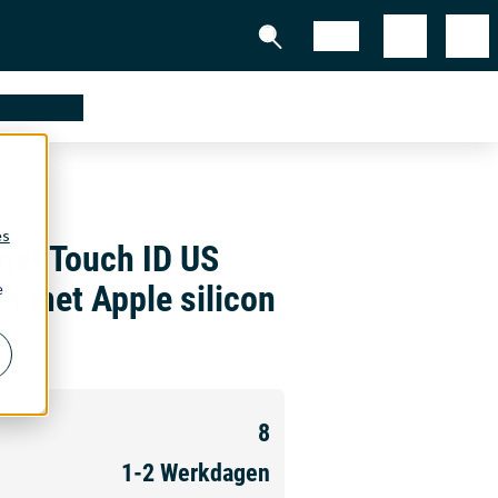
Shop
partners
es
met Touch ID US
n met Apple silicon
e
8
1-2
Werkdagen