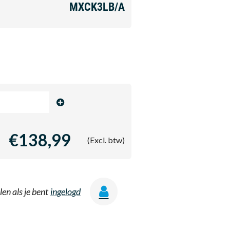
MXCK3LB/A
€138,99
(Excl. btw)
len als je bent
ingelogd