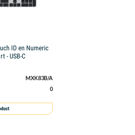
uch ID en Numeric
rt - USB-C
MXK83B/A
0
oduct