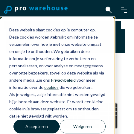
Home
Accessoires
Keyboard and Mouse
Deze website slaat cookies op je computer op.
Magic Keyboard met Touch ID en Numeric
Deze cookies worden gebruikt om informatie te
Keypad US voor Mac modellen met Apple
verzamelen over hoe je met onze website omgaat
silicon - US Engels - Zwart
en om je te onthouden. We gebruiken deze
informatie om je surfervaring te verbeteren en
personaliseren, en voor analyse en meetgegevens
over onze bezoekers, zowel op deze website als via
andere media. Zie ons
Privacybeleid
voor meer
informatie over de
cookies
die we gebruiken.
Als je weigert, zal je informatie niet worden gevolgd
bij je bezoek aan deze website. Er wordt een kleine
cookie in je browser geplaatst om te onthouden
dat je niet gevolgd wilt worden.
Accepteren
Weigeren