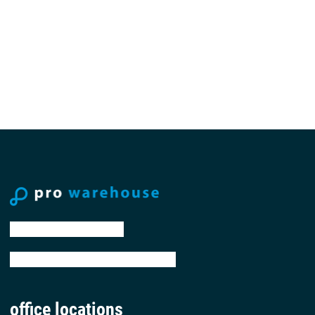
tel: +31 88 776 70 00
email: sales@prowarehouse.nl
office locations