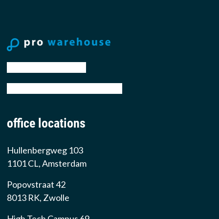
tel: +31 88 776 70 00
email: sales@prowarehouse.nl
office locations
Hullenbergweg 103
1101 CL, Amsterdam
Popovstraat 42
8013 RK, Zwolle
High Tech Campus 69