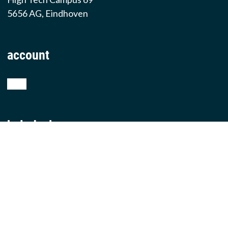
5656 AG, Eindhoven
account
shop
helpdesk
teamviewer
producten
iphone